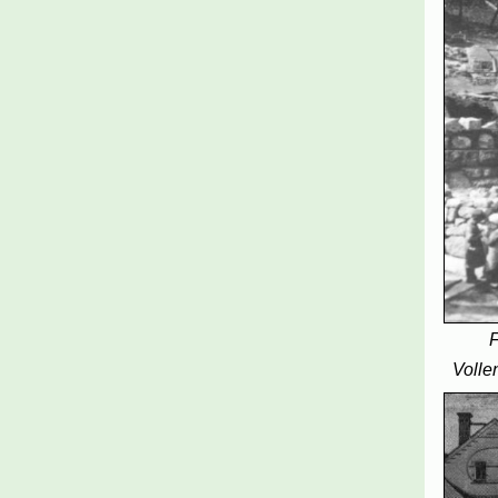
F
Volle