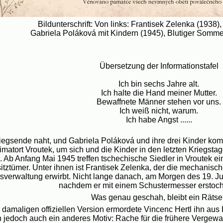
Bildunterschrift: Von links: Frantisek Zelenka (1938
Gabriela Poláková mit Kindern (1945), Blutiger Somme
Übersetzung der Informationstafel
Ich bin sechs Jahre alt.
Ich halte die Hand meiner Mutter.
Bewaffnete Männer stehen vor uns.
Ich weiß nicht, warum.
Ich habe Angst ......
iegsende naht, und Gabriela Poláková und ihre drei Kinder ko
matort Vroutek, um sich und die Kinder in den letzten Kriegstage
. Ab Anfang Mai 1945 treffen tschechische Siedler in Vroutek
tztümer. Unter ihnen ist Frantisek Zelenka, der die mechanische
sverwaltung erwirbt. Nicht lange danach, am Morgen des 19. Juni
nachdem er mit einem Schustermesser erstoc
Was genau geschah, bleibt ein Rätsel
r damaligen offiziellen Version ermordete Vincenc Hertl ihn a
jedoch auch ein anderes Motiv: Rache für die frühere Vergewal