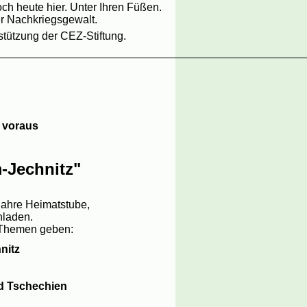
ch heute hier. Unter Ihren Füßen.
r Nachkriegsgewalt.
tützung der CEZ-Stiftung.
_________________________________________________
n voraus
-Jechnitz"
 Jahre Heimatstube,
nladen.
n Themen geben:
nitz
nd Tschechien