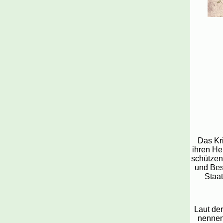
Das Kr
ihren Hei
schützen
und Besi
Staat
Laut de
nennen 