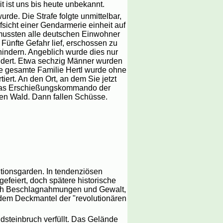
 ist uns bis heute unbekannt.
urde. Die Strafe folgte unmittelbar,
sicht einer Gendarmerie einheit auf
mussten alle deutschen Einwohner
Fünfte Gefahr lief, erschossen zu
hindern. Angeblich wurde dies nur
indert. Etwa sechzig Männer wurden
ie gesamte Familie Hertl wurde ohne
ert. An den Ort, an dem Sie jetzt
t das Erschießungskommando der
den Wald. Dann fallen Schüsse.
tionsgarden. In tendenziösen
efeiert, doch spätere historische
urch Beschlagnahmungen und Gewalt,
 dem Deckmantel der "revolutionären
steinbruch verfüllt. Das Gelände