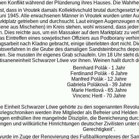
nen Konflikt während der Plünderung ihres Hauses. Die Wahrheit
ist, dass in Vroutek damals Kollektivschuld brutal durchgesetzt w
uni 1945. Alle erwachsenen Männer in Vroutek wurden unter Auf
rktplatz getrieben und durchsucht. Laut einigen Augenzeugen 
jene aus Mischehen) im Kreis stehen, wohl wissend, dass jeder 
. Dies reichte aus, um ein Massaker auf dem Marktplatz zu ver
as Eintreffen eines sowjetischen Offiziers aus Podborany verh
gsarbeit nach Kladno gebracht, einige überlebten dort nicht. D
tsverfahren in die Grube des damaligen Sandsteinbruchs deporti
en. Sie mussten ihr eigenes Grab schaufeln. Um 18 Uhr steh
tisaneneinheit Schwarzer Löwe vor ihnen. Weinen hallt durch 
Bernhard Polák - 1 Jahr
Ferdinand Polák - 6 Jahre
Manfred Polák - 12 Jahre
Gabriela Poláková - 39 Jahre
Marie Hertlová - 65 Jahre
Vincenc Hertl - 70 Jahre
e Einheit Schwarzer Löwe gehörte zu den sogenannten Revolu
riegschroniken werden ihre Mitglieder als Befreier und Helden g
gen enthüllen ihre mangelnde Disziplin, die Bereicherung d
ngen und willkürliche Hinrichtungen deutscher Zivilisten unter
Gerechtigkeit".
urde im Zuge der Renovierung des Fußballkomplexes der Sand