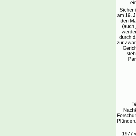
ei
Sicher 
am 19. J
den Ma
(auch 
werden
durch d
zur Zwan
Gerich
steh
Par
Di
Nachk
Forschun
Plünderu
1977 w