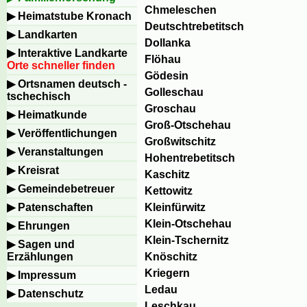
Chmeleschen
Heimatstube Kronach
Deutschtrebetitsch
Landkarten
Dollanka
Interaktive Landkarte
Flöhau
Orte schneller finden
Gödesin
Ortsnamen deutsch -
Golleschau
tschechisch
Groschau
Heimatkunde
Groß-Otschehau
Veröffentlichungen
Großwitschitz
Veranstaltungen
Hohentrebetitsch
Kreisrat
Kaschitz
Gemeindebetreuer
Kettowitz
Kleinfürwitz
Patenschaften
Klein-Otschehau
Ehrungen
Klein-Tschernitz
Sagen und
Knöschitz
Erzählungen
Kriegern
Impressum
Ledau
Datenschutz
Leschkau