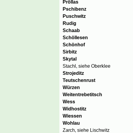
Pröllas
Pschibenz
Puschwitz
Rudig
Schaab
Schöllesen
Schönhof
Sirbitz
Skytal
Stachl, siehe Oberklee
Strojeditz
Teutschenrust
Würzen
Weitentrebetitsch
Wess
Widhostitz
Wiessen
Wohlau
Zarch, siehe Lischwitz