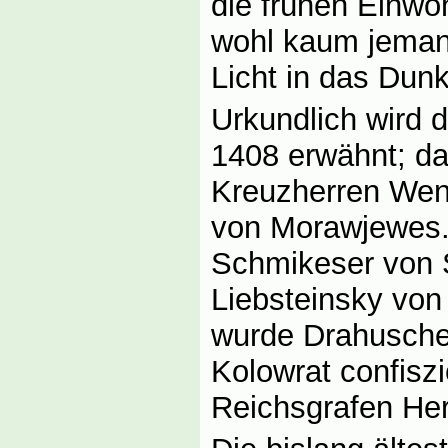
die frühen Einwo
wohl kaum jemand
Licht in das Dun
Urkundlich wird 
1408 erwähnt; da
Kreuzherren Wenz
von Morawjewes.
Schmikeser von S
Liebsteinsky vo
wurde Drahuschen
Kolowrat confisz
Reichsgrafen Her